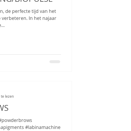
, de perfecte tijd van het
e verbeteren. In het najaar
...
te lezen
WS
 #powderbrows
apigments #labinamachine