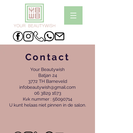
Contact
Your Beautywish
Batjan 24
3772 TH Barneveld
infobeautywish@gmail.com
06 3829 1673
Kvk nummer :
56090714
U kunt helaas niet pinnen in de salon.