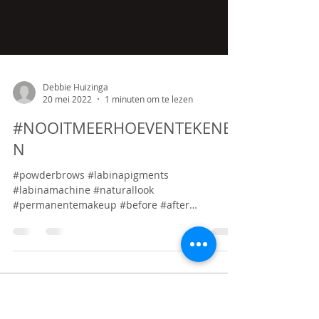
Debbie Huizinga
20 mei 2022
1 minuten om te lezen
#NOOITMEERHOEVENTEKENE
N
#powderbrows #labinapigments
#labinamachine #naturallook
#permanentemakeup #before #after
#schoonheidssalonbarneveld...