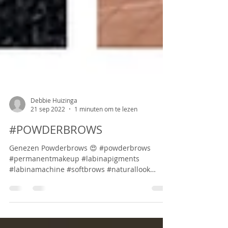
Debbie Huizinga
21 sep 2022
1 minuten om te lezen
#POWDERBROWS
Genezen Powderbrows 😍 #powderbrows
#permanentmakeup #labinapigments
#labinamachine #softbrows #naturallook
#gemakdientdemens...