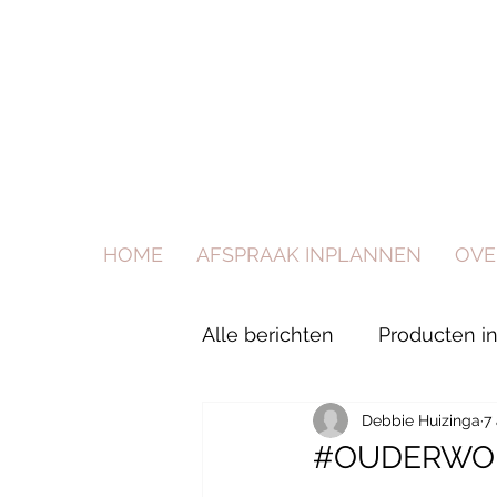
HOME
AFSPRAAK INPLANNEN
OVE
Alle berichten
Producten i
Debbie Huizinga
7
#OUDERWO