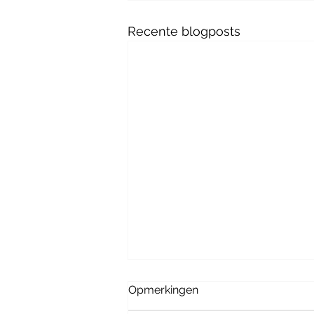
Recente blogposts
#ZWANGERSCHAPSVERLO
Opmerkingen
Lieve mensen, Momenteel genie