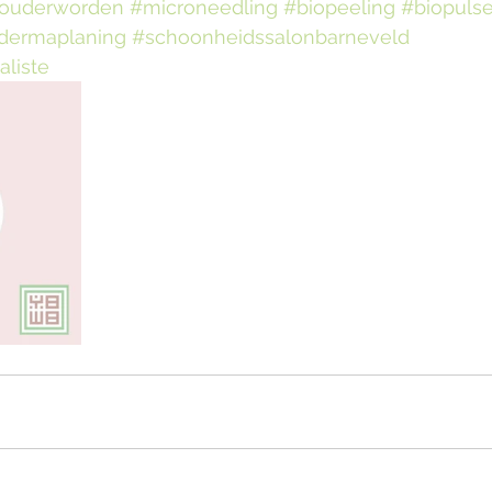
ouderworden
#microneedling
#biopeeling
#biopuls
dermaplaning
#schoonheidssalonbarneveld
liste