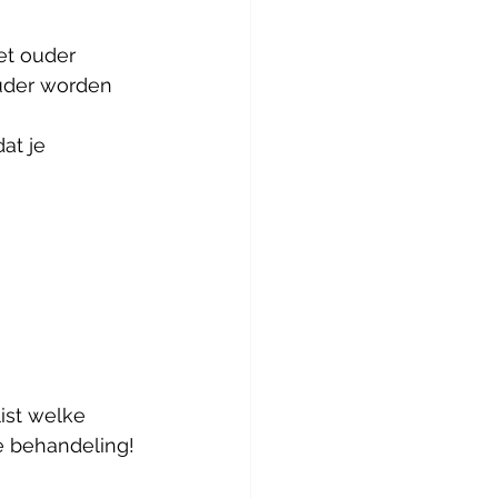
t ouder 
uder worden 
at je 
ist welke 
e behandeling!