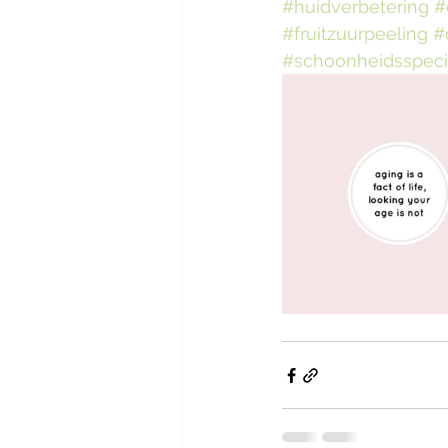
#huidverbetering
#
#fruitzuurpeeling
#
#schoonheidsspecia